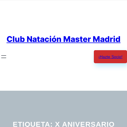
Saltar
al
contenido
Club Natación Master Madrid
¡Hazte Socio!
ETIQUETA:
X ANIVERSARIO