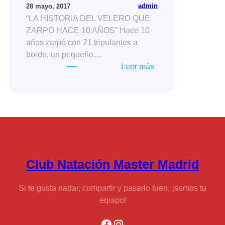
admin
28 mayo, 2017
“LA HISTORIA DEL VELERO QUE
ZARPÓ HACE 10 AÑOS” Hace 10
años zarpó con 21 tripulantes a
bordo, un pequeño…
:
Leer más
X
Aniversario
Club
Natación
Master
Madrid
Club Natación Master Madrid
Si te gusta nadar, compartir y pasarlo bien, ¡somos tu
equipo!
Facebook
Instagram