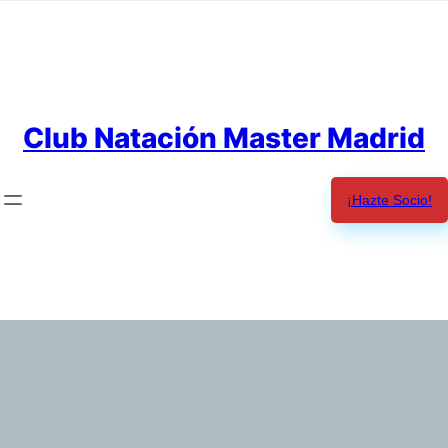
Saltar
al
contenido
Club Natación Master Madrid
¡Hazte Socio!