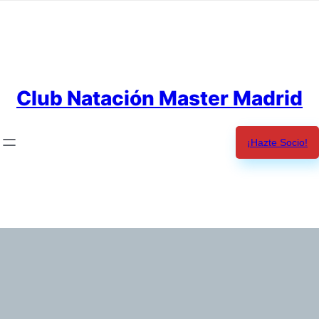
Saltar
al
contenido
Club Natación Master Madrid
¡Hazte Socio!