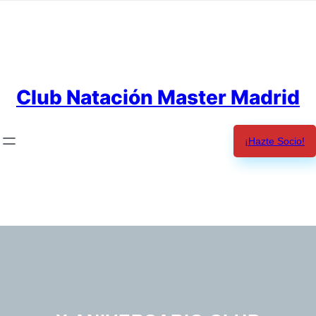
Saltar
al
contenido
Club Natación Master Madrid
¡Hazte Socio!