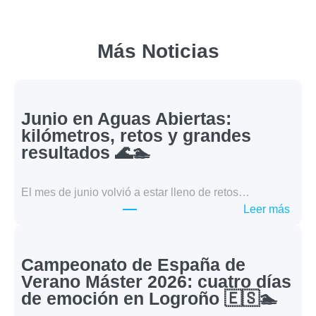
Más Noticias
Junio en Aguas Abiertas:
kilómetros, retos y grandes
resultados 🌊🏊
El mes de junio volvió a estar lleno de retos…
:
Leer más
Juni
en
Agua
Campeonato de España de
Abier
Verano Máster 2026: cuatro días
kilóm
de emoción en Logroño 🇪🇸🏊
retos