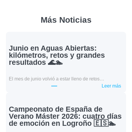
Más Noticias
Junio en Aguas Abiertas:
kilómetros, retos y grandes
resultados 🌊🏊
El mes de junio volvió a estar lleno de retos…
:
Leer más
Juni
en
Agua
Campeonato de España de
Abier
Verano Máster 2026: cuatro días
kilóm
de emoción en Logroño 🇪🇸🏊
retos