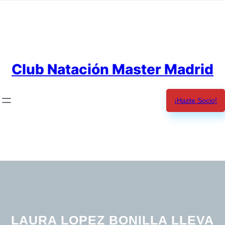
Saltar
al
contenido
Club Natación Master Madrid
¡Hazte Socio!
LAURA LOPEZ BONILLA LLEVA