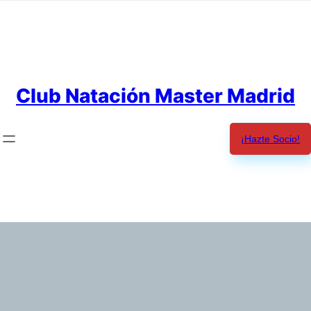
Saltar
al
contenido
Club Natación Master Madrid
¡Hazte Socio!