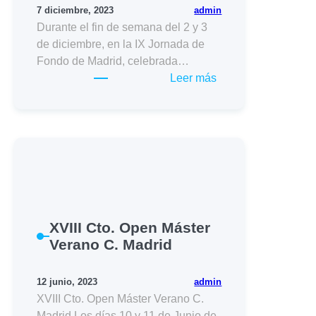
Madrid
admin
7 diciembre, 2023
Durante el fin de semana del 2 y 3
de diciembre, en la IX Jornada de
Fondo de Madrid, celebrada…
:
Leer más
IX
Jornada
de
Fondo
Master
23/24
–
C.
XVIII Cto. Open Máster
Madrid
Verano C. Madrid
admin
12 junio, 2023
XVIII Cto. Open Máster Verano C.
Madrid Los días 10 y 11 de Junio de