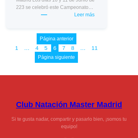
223 se celebró este Campeonato…
:
Leer más
XVIII
Cto.
Open
Página anterior
Máster
1
…
4
5
6
7
8
…
11
Verano
Página siguiente
C.
Madrid
Club Natación Master Madrid
Si te gusta nadar, compartir y pasarlo bien, ¡somos tu
equipo!