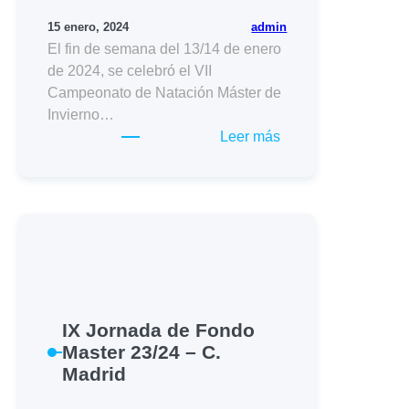
admin
15 enero, 2024
El fin de semana del 13/14 de enero
de 2024, se celebró el VII
Campeonato de Natación Máster de
Invierno…
:
Leer más
VII
Campeonato
Open
de
Natación
Máster
de
Invierno
IX Jornada de Fondo
de
Master 23/24 – C.
la
Madrid
Comunidad
de