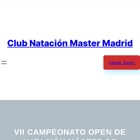
Saltar
al
contenido
Club Natación Master Madrid
¡Hazte Socio!
VII CAMPEONATO OPEN DE