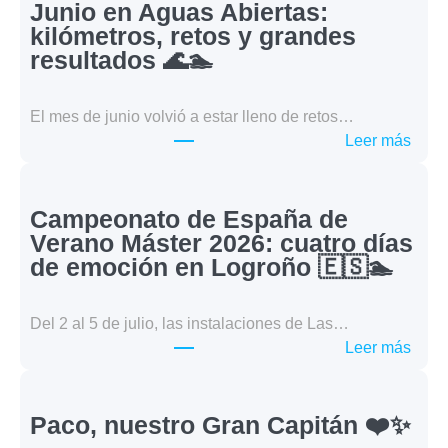
Junio en Aguas Abiertas:
kilómetros, retos y grandes
resultados 🌊🏊
El mes de junio volvió a estar lleno de retos…
:
Leer más
Juni
en
Agua
Campeonato de España de
Abier
Verano Máster 2026: cuatro días
kilóm
de emoción en Logroño 🇪🇸🏊
retos
y
Del 2 al 5 de julio, las instalaciones de Las…
gran
:
Leer más
resul
Camp
🌊
de
🏊
Espa
Paco, nuestro Gran Capitán ❤️✨
de