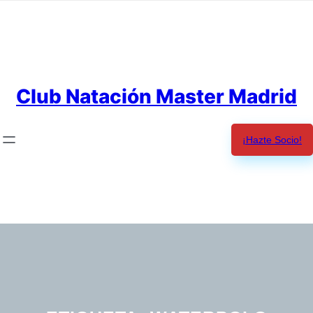
Saltar
al
contenido
Club Natación Master Madrid
¡Hazte Socio!