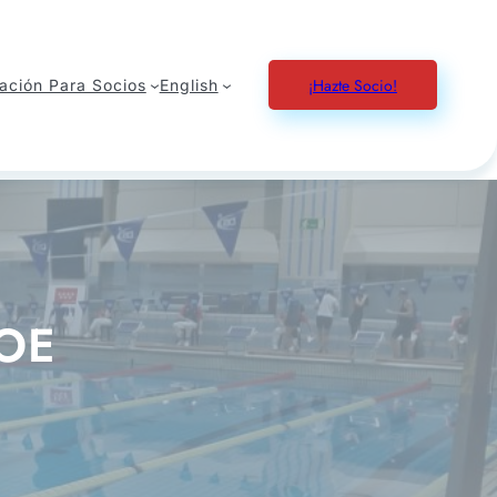
¡Hazte Socio!
ación Para Socios
English
OE