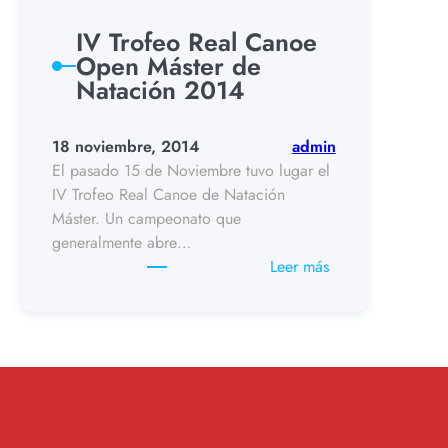
IV Trofeo Real Canoe
Open Máster de
Natación 2014
18 noviembre, 2014
admin
El pasado 15 de Noviembre tuvo lugar el
IV Trofeo Real Canoe de Natación
Máster. Un campeonato que
generalmente abre…
:
Leer más
IV
Trofeo
Real
Canoe
Open
Máster
de