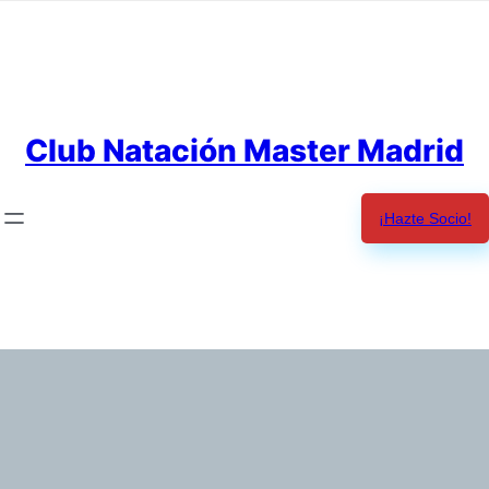
Saltar
al
contenido
Club Natación Master Madrid
¡Hazte Socio!