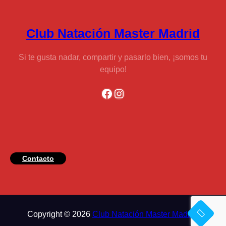
Capi
en
❤️
Logr
✨
Club Natación Master Madrid
🇪🇸
🏊
Si te gusta nadar, compartir y pasarlo bien, ¡somos tu
equipo!
Facebook
Instagram
Contacto
Copyright © 2026
Club Natación Master Madrid
.