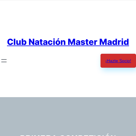
Saltar
al
contenido
Club Natación Master Madrid
¡Hazte Socio!