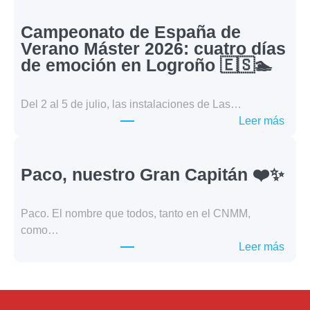
en
Agua
Campeonato de España de
Abier
Verano Máster 2026: cuatro días
kilóm
de emoción en Logroño 🇪🇸🏊
retos
y
Del 2 al 5 de julio, las instalaciones de Las…
gran
:
Leer más
resul
Camp
🌊
de
🏊
Espa
Paco, nuestro Gran Capitán ❤️✨
de
Vera
Paco. El nombre que todos, tanto en el CNMM,
Mást
como…
2026
:
Leer más
cuatr
Paco
días
nuest
de
Gran
emoc