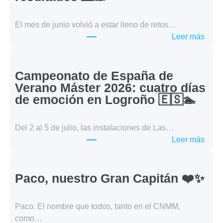
El mes de junio volvió a estar lleno de retos…
:
Leer más
Juni
en
Agua
Campeonato de España de
Abier
Verano Máster 2026: cuatro días
kilóm
de emoción en Logroño 🇪🇸🏊
retos
y
Del 2 al 5 de julio, las instalaciones de Las…
gran
:
Leer más
resul
Camp
🌊
de
🏊
Espa
Paco, nuestro Gran Capitán ❤️✨
de
Vera
Paco. El nombre que todos, tanto en el CNMM,
Mást
como…
2026