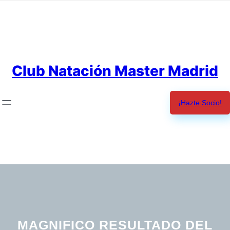
Saltar
al
contenido
Club Natación Master Madrid
¡Hazte Socio!
MAGNIFICO RESULTADO DEL