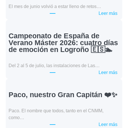
El mes de junio volvió a estar lleno de retos…
:
Leer más
Juni
en
Agua
Campeonato de España de
Abier
Verano Máster 2026: cuatro días
kilóm
de emoción en Logroño 🇪🇸🏊
retos
y
Del 2 al 5 de julio, las instalaciones de Las…
gran
:
Leer más
resul
Camp
🌊
de
🏊
Espa
Paco, nuestro Gran Capitán ❤️✨
de
Vera
Paco. El nombre que todos, tanto en el CNMM,
Mást
como…
2026
:
Leer más
cuatr