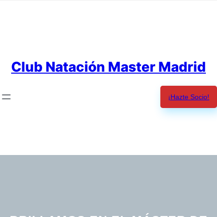
Saltar
al
contenido
Club Natación Master Madrid
¡Hazte Socio!